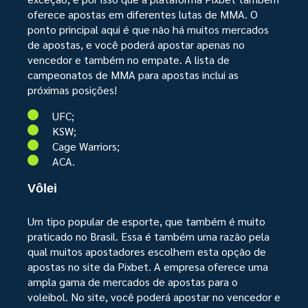
oferece apostas em diferentes lutas de MMA. O
ponto principal aqui é que não há muitos mercados
de apostas, e você poderá apostar apenas no
vencedor e também no empate. A lista de
campeonatos de MMA para apostas inclui as
próximas posições!
UFC;
KSW;
Cage Warriors;
ACA.
Vôlei
Um tipo popular de esporte, que também é muito
praticado no Brasil. Essa é também uma razão pela
qual muitos apostadores escolhem esta opção de
apostas no site da Pixbet. A empresa oferece uma
ampla gama de mercados de apostas para o
voleibol. No site, você poderá apostar no vencedor e