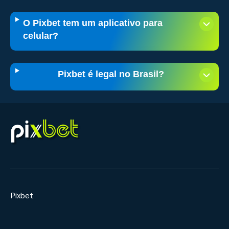
O Pixbet tem um aplicativo para
celular?
Pixbet é legal no Brasil?
Pixbet