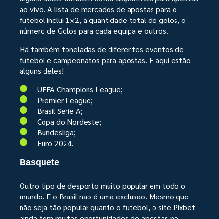
ao vivo. A lista de mercados de apostas para o
futebol inclui 1×2, a quantidade total de golos, o
número de Golos para cada equipa e outros.
Há também toneladas de diferentes eventos de
futebol e campeonatos para apostas. E aqui estão
alguns deles!
UEFA Champions League;
Premier League;
Brasil Serie A;
Copa do Nordeste;
Bundesliga;
Euro 2024.
Basquete
Outro tipo de desporto muito popular em todo o
mundo. E o Brasil não é uma exclusão. Mesmo que
não seja tão popular quanto o futebol, o site Pixbet
ainda tem muitas oportunidades de apostas no