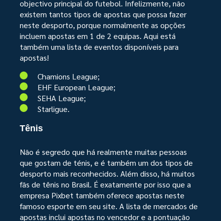
objectivo principal do futebol. Infelizmente, não
existem tantos tipos de apostas que possa fazer
neste desporto, porque normalmente as opções
incluem apostas em 1 de 2 equipas. Aqui está
também uma lista de eventos disponíveis para
apostas!
Chamions League;
EHF European League;
SEHA League;
Starligue.
Tênis
Não é segredo que há realmente muitas pessoas
que gostam de ténis, e é também um dos tipos de
desporto mais reconhecidos. Além disso, há muitos
fãs de tênis no Brasil. É exatamente por isso que a
empresa Pixbet também oferece apostas neste
famoso esporte em seu site. A lista de mercados de
apostas inclui apostas no vencedor e a pontuação