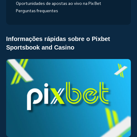
Oportunidades de apostas ao vivo na Pix Bet
Perguntas frequentes
Informações rápidas sobre o Pixbet
Sportsbook and Casino